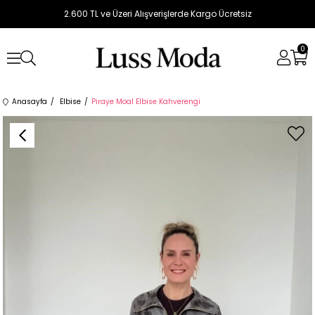
2.600 TL ve Üzeri Alışverişlerde Kargo Ücretsiz
0
Anasayfa
Elbise
Piraye Moal Elbise Kahverengi