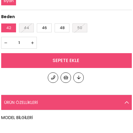
siyah
Beden
42
44
46
48
50
ÜRÜN ÖZELLIKLERI
MODEL BİLGİLERİ