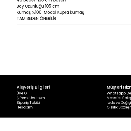
48 beden 130
cm basen
Boy Uzunluğu 105 cm
Kumaş %100 Modal Kupra kumaş
TAM BEDEN ÖNERİLİR
Alışveriş Bilgileri
Müşteri Hiz
Üye Ol
Whatsapp De
Şifremi Unuttum
Mesafeli Satı
Sipariş Takibi
İade ve Değiş
Hesabım
Gizlilik Sözle