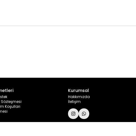
metleri
Kurumsal
stek
Hakkımızda
ş Sözleşmesi
İletişim
im Koşulları
şmesi