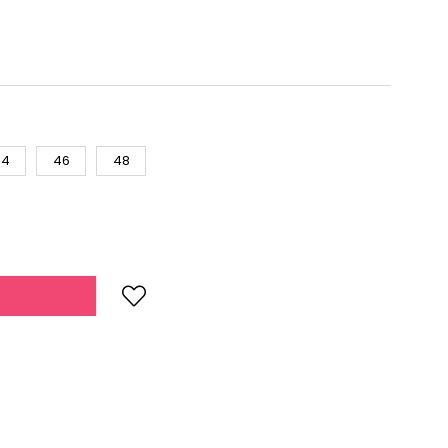
44
46
48