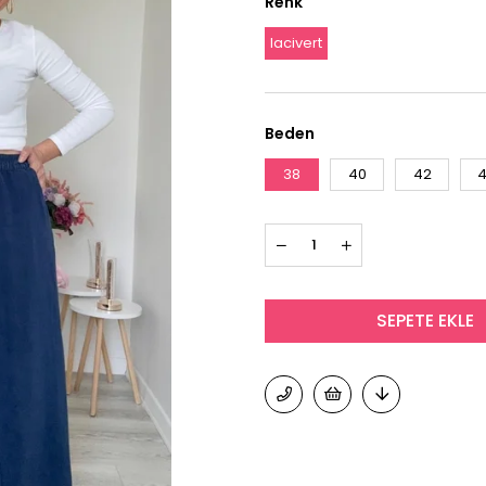
Renk
lacivert
Beden
38
40
42