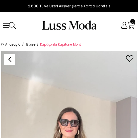
2.600 TL ve Üzeri Alışverişlerde Kargo Ücretsiz
0
Anasayfa
Elbise
Kapüşonlu Kapitone Mont