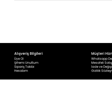
Alışveriş Bilgileri
Müşteri Hiz
Üye Ol
Whatsapp De
Şifremi Unuttum
Mesafeli Satı
Sipariş Takibi
İade ve Değiş
Hesabım
Gizlilik Sözle