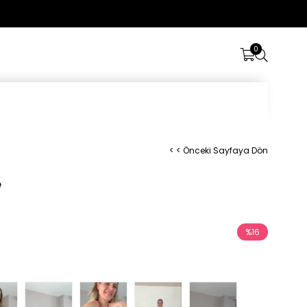
Üye Girişi
0
< < Önceki Sayfaya Dön
e
%
16
İndirim