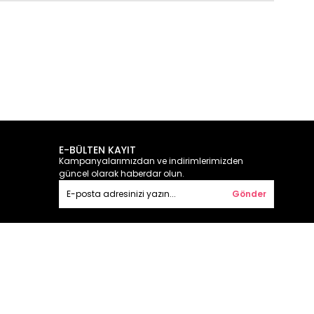
E-BÜLTEN KAYIT
Kampanyalarımızdan ve indirimlerimizden
güncel olarak haberdar olun.
Gönder
© 2026 lussbutik.com Her Hakkı Saklıdır.