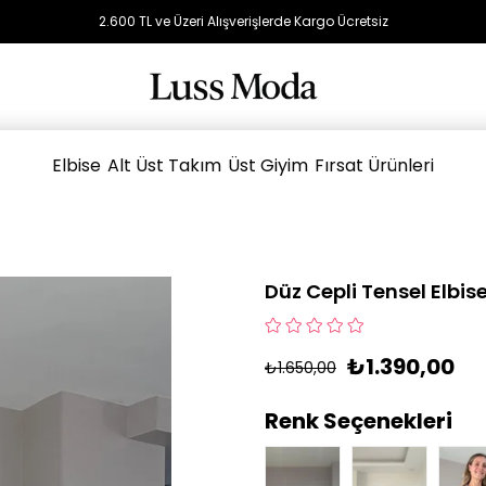
2.600 TL ve Üzeri Alışverişlerde Kargo Ücretsiz
Elbise
Alt Üst Takım
Üst Giyim
Fırsat Ürünleri
Düz Cepli Tensel Elbis
₺1.390,00
₺1.650,00
Renk Seçenekleri