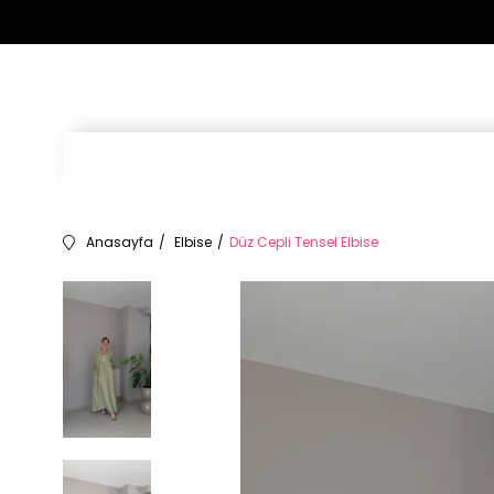
Anasayfa
Elbise
Düz Cepli Tensel Elbise