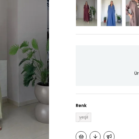
Ür
Renk
yeşil