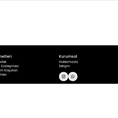
metleri
Kurumsal
stek
Hakkımızda
ş Sözleşmesi
İletişim
im Koşulları
şmesi