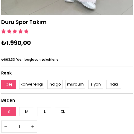
Duru Spor Takım
₺1.990,00
₺663,33
`den başlayan taksitlerle
Renk
bej
kahverengi
indigo
mürdüm
siyah
haki
Beden
S
M
L
XL