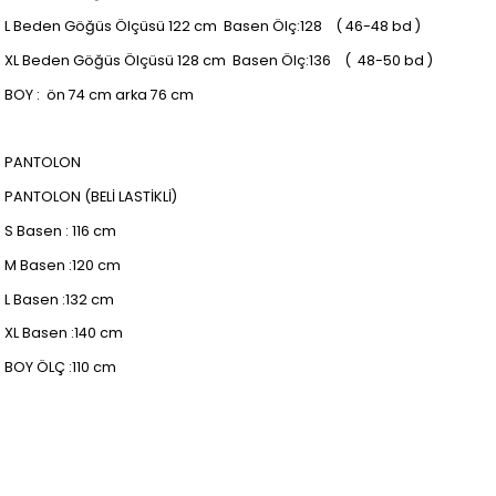
L Beden Göğüs Ölçüsü 122 cm Basen Ölç:128 ( 46-48 bd )
XL Beden Göğüs Ölçüsü 128 cm Basen Ölç:136 ( 48-50 bd )
BOY : ön 74 cm arka 76 cm
PANTOLON
PANTOLON (BELİ LASTİKLİ)
S Basen : 116 cm
M Basen :120 cm
L Basen :132 cm
XL Basen :140 cm
BOY ÖLÇ :110 cm