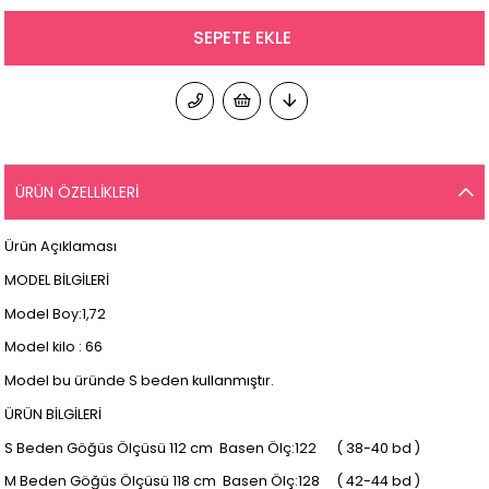
ÜRÜN ÖZELLIKLERI
Ürün Açıklaması
MODEL BİLGİLERİ
Model Boy:1,72
Model kilo : 66
Model bu üründe S beden kullanmıştır.
ÜRÜN BİLGİLERİ
S Beden Göğüs Ölçüsü 112 cm Basen Ölç:122 ( 38-40 bd )
M Beden Göğüs Ölçüsü 118 cm Basen Ölç:128 ( 42-44 bd )