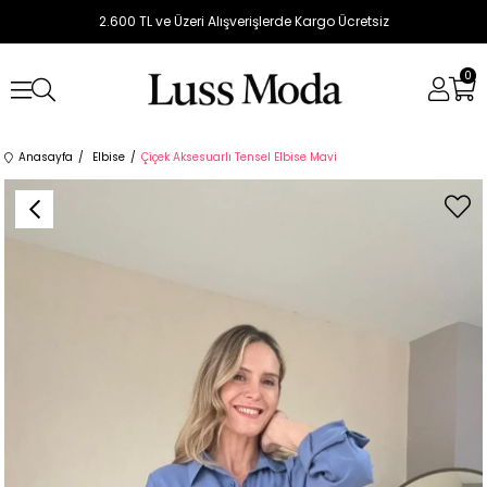
2.600 TL ve Üzeri Alışverişlerde Kargo Ücretsiz
0
Anasayfa
Elbise
Çiçek Aksesuarlı Tensel Elbise Mavi