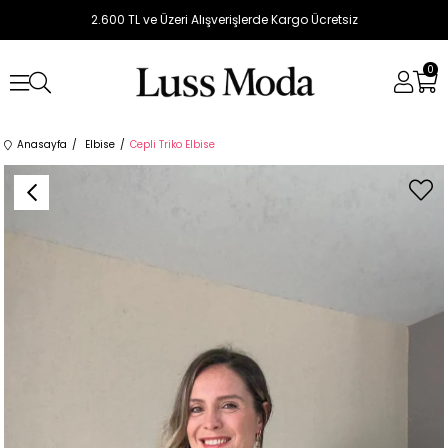
2.600 TL ve Üzeri Alışverişlerde Kargo Ücretsiz
0
Anasayfa
Elbise
Cepli Triko Elbise