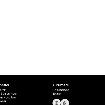
metleri
Kurumsal
stek
Hakkımızda
ş Sözleşmesi
İletişim
im Koşulları
şmesi