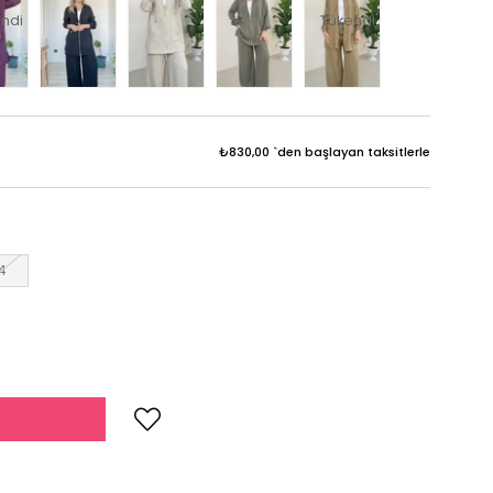
ndi
Tükendi
₺830,00
`den başlayan taksitlerle
4