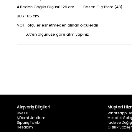
4 Beden Göğüs Ölçüsü 126 cm---- Basen Ölç:12cm (48)
BOY : 85 cm
NOT : ölçüler esnetmeden alınan ölçülerdir.
Lütfen ölçünüze göre alım yapınız.
Alışveriş Bilgileri
Müşteri Hiz
Üye Ol
Whatsapp De
Şifremi Unuttum
Mesafeli Satı
Sipariş Takibi
İade ve Değiş
Hesabım
Gizlilik Sözle