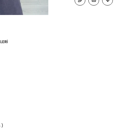
LERI
 )