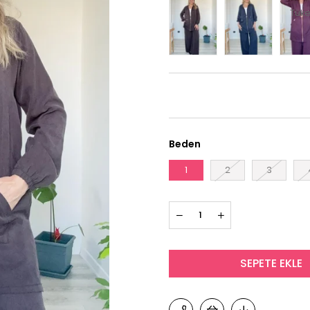
Tüke
Beden
1
2
3