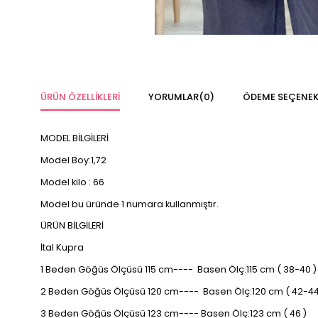
ÜRÜN ÖZELLIKLERI
YORUMLAR
(0)
ÖDEME SEÇENEK
MODEL BİLGİLERİ
Model Boy:1,72
Model kilo : 66
Model bu üründe 1 numara kullanmıştır.
ÜRÜN BİLGİLERİ
İtal Kupra
1 Beden Göğüs Ölçüsü 115 cm---- Basen Ölç:115 cm ( 38-40 )
2 Beden Göğüs Ölçüsü 120 cm---- Basen Ölç:120 cm ( 42-44
3 Beden Göğüs Ölçüsü 123 cm---- Basen Ölç:123 cm ( 46 )