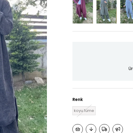
Tükendi
Ür
Renk
koyu füme