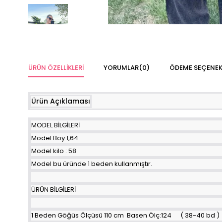
ÜRÜN ÖZELLIKLERI
YORUMLAR
(0)
ÖDEME SEÇENEK
Ürün Açıklaması
MODEL BİLGİLERİ
Model Boy:1,64
Model kilo : 58
Model bu üründe 1 beden kullanmıştır.
ÜRÜN BİLGİLERİ
1 Beden Göğüs Ölçüsü 110 cm Basen Ölç:124 ( 38-40 bd )