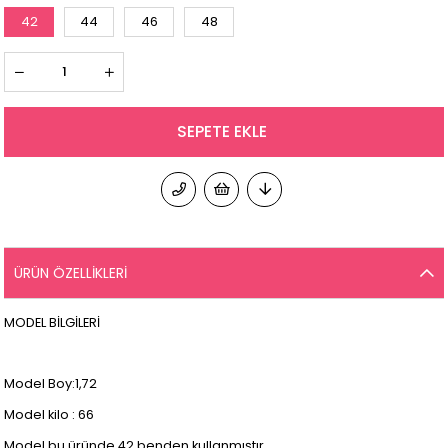
42
44
46
48
ÜRÜN ÖZELLIKLERI
MODEL BİLGİLERİ
Model Boy:1,72
Model kilo : 66
Model bu üründe 42 benden kullanmıştır.